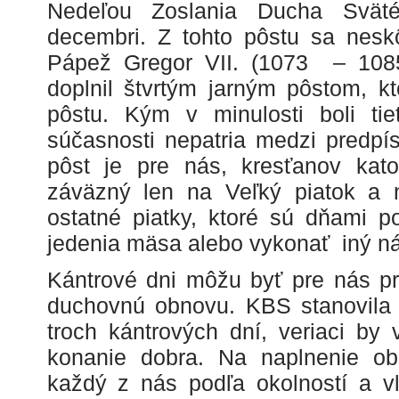
Nedeľou Zoslania Ducha Svät
decembri. Z tohto pôstu sa neskô
Pápež Gregor VII. (1073 – 1085)
doplnil štvrtým jarným pôstom, k
pôstu. Kým v minulosti boli ti
súčasnosti nepatria medzi predpí
pôst je pre nás, kresťanov kato
záväzný len na Veľký piatok a 
ostatné piatky, ktoré sú dňami 
jedenia mäsa alebo vykonať iný n
Kántrové dni môžu byť pre nás prí
duchovnú obnovu. KBS stanovila 
troch kántrových dní, veriaci by
konanie dobra. Na naplnenie ob
každý z nás podľa okolností a v