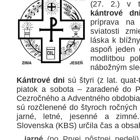
(27. 2.) v
kántrové d
príprava na
sviatosti zm
láska k blížn
aspoň jeden 
modlitbou pob
nábožným sle
Kántrové dni
sú štyri (z lat. quat-
piatok a sobota – zaradené do P
Cezročného a Adventného obdobia 
sú rozčlenené do štyroch ročných
jarné, letné, jesenné a zimné
Slovenska (KBS) určila čas a obsa
jarné
(po Prvej pôstnej nedeli)