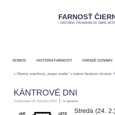
FARNOSŤ ČIER
– HISTÓRIA, PROGRAM SV. OMŠÍ, AKTIV
DOMOV
HISTÓRIA FARNOSTI
FARSKÉ OZNAMY
«
Obetný sviečkový „stojan svetla“ v našom farskom chráme
KÁNTROVÉ DNI
|
Publikované
26. februára 2021
Od
spravca
Streda (24. 2.