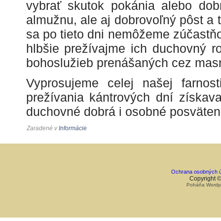
vybrať skutok pokánia alebo dobr
almužnu, ale aj dobrovoľný pôst a 
sa po tieto dni nemôžeme zúčastň
hlbšie prežívajme ich duchovný 
bohoslužieb prenášaných cez ma
Vyprosujeme celej našej farnos
prežívania kántrových dní získava
duchovné dobrá i osobné posväten
Zaradené v
Informácie
Ochrana osobných ú
Copyright ©
Poháňa Wordpre