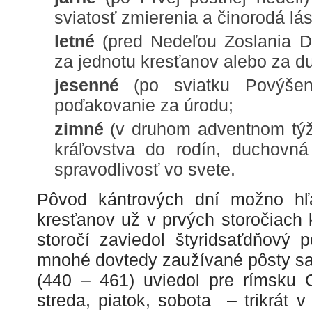
sviatosť zmierenia a činorodá lá
letné
(pred Nedeľou Zoslania D
za jednotu kresťanov alebo za d
jesenné
(po sviatku Povýše
poďakovanie za úrodu;
zimné
(v druhom adventnom týžd
kráľovstva do rodín, duchovná
spravodlivosť vo svete.
Pôvod kántrových dní možno hľ
kresťanov už v prvých storočiach 
storočí zaviedol štyridsaťdňový 
mnohé dovtedy zaužívané pôsty sa 
(440 – 461) uviedol pre rímsku 
streda, piatok, sobota – trikrát v