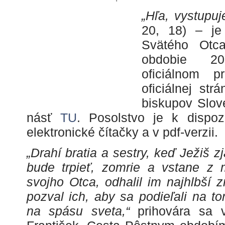
„Hľa, vystupu
20, 18) – je
Svätého Otc
obdobie 2
oficiálnom 
oficiálnej str
biskupov Slov
násť
TU
. Posolstvo je k dispozí
elektronické čítačky a v pdf-verzii.
„Drahí bratia a sestry, keď Ježiš z
bude trpieť, zomrie a vstane z m
svojho Otca, odhalil im najhlbší 
pozval ich, aby sa podieľali na 
na spásu sveta,“
prihovára sa 