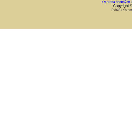
Ochrana osobných ú
Copyright ©
Poháňa Wordpre