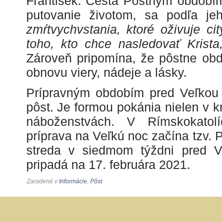
František. Cesta Pôstnym obdobím
putovanie životom, sa podľa je
zmŕtvychvstania, ktoré oživuje ci
toho, kto chce nasledovať Krista,
Zároveň pripomína, že pôstne obd
obnovu viery, nádeje a lásky.
Prípravným obdobím pred Veľkou 
pôst. Je formou pokánia nielen v kr
náboženstvách. V Rímskokatolí
príprava na Veľkú noc začína tzv. 
streda v siedmom týždni pred V
pripadá na 17. februára 2021.
Zaradené v
Informácie
,
Pôst