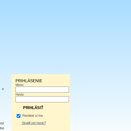
PRIHLÁSENIE
Meno
…
»
Heslo
Pamätať si ma
ní
Stratili ste heslo?
usu