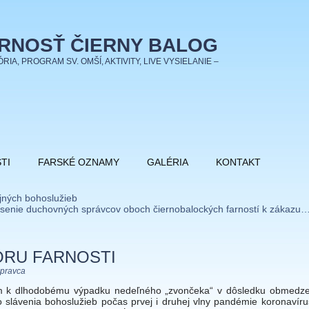
RNOSŤ ČIERNY BALOG
ÓRIA, PROGRAM SV. OMŠÍ, AKTIVITY, LIVE VYSIELANIE –
TI
FARSKÉ OZNAMY
GALÉRIA
KONTAKT
ejných bohoslužieb
senie duchovných správcov oboch čiernobalockých farností k zákazu
RU FARNOSTI
pravca
 k dlhodobému výpadku nedeľného „zvončeka“ v dôsledku obmedze
 slávenia bohoslužieb počas prvej i druhej vlny pandémie koronavír