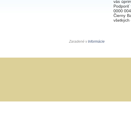
vás úpri
Podporiť
0000 004
Čierny B
všetkých 
Zaradené v
Informácie