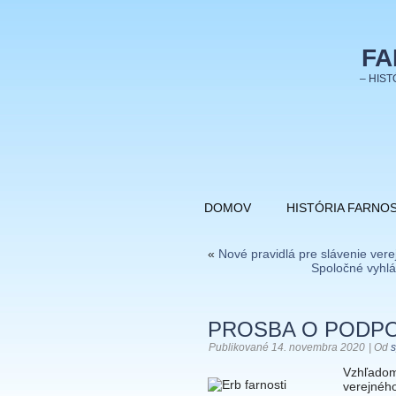
FA
– HIST
DOMOV
HISTÓRIA FARNOS
«
Nové pravidlá pre slávenie ver
Spoločné vyhlá
PROSBA O PODPO
Publikované
14. novembra 2020
|
Od
s
Vzhľadom
verejného