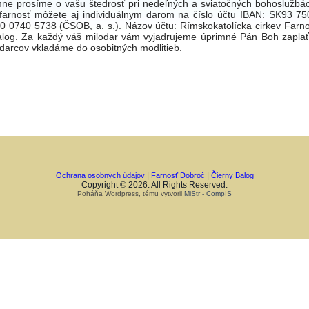
mne prosíme o vašu štedrosť pri nedeľných a sviatočných bohoslužbác
 farnosť môžete aj individuálnym darom na číslo účtu IBAN: SK93 75
0 0740 5738 (ČSOB, a. s.). Názov účtu: Rímskokatolícka cirkev Farno
alog. Za každý váš milodar vám vyjadrujeme úprimné Pán Boh zaplať
darcov vkladáme do osobitných modlitieb.
|
|
Ochrana osobných údajov
Farnosť Dobroč
Čierny Balog
Copyright © 2026. All Rights Reserved.
Poháňa Wordpress, tému vytvoril
MiStr - CompIS