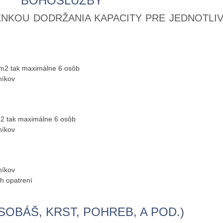
BOHOSLUŽBY
NKOU DODRŽANIA KAPACITY PRE JEDNOTLI
 m2 tak maximálne 6 osôb
níkov
m2 tak maximálne 6 osôb
níkov
níkov
h opatrení
SOBÁŠ, KRST, POHREB, A POD.)