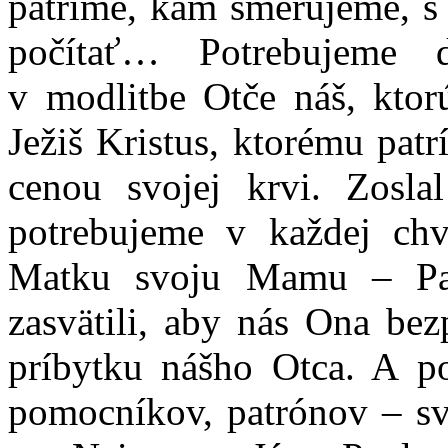
patríme, kam smerujeme,
počítať… Potrebujeme 
v modlitbe Otče náš, ktor
Ježiš Kristus, ktorému patr
cenou svojej krvi. Zosl
potrebujeme v každej chv
Matku svoju Mamu – Pa
zasvätili, aby nás Ona bez
príbytku nášho Otca. A 
pomocníkov, patrónov – sv