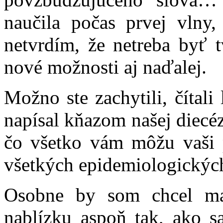
naučila počas prvej vlny
netvrdím, že netreba byť t
nové možnosti aj naďalej.
Možno ste zachytili, čítali
napísal kňazom našej diecézy
čo všetko vám môžu vaši p
všetkých epidemiologických
Osobne by som chcel m
nablízku aspoň tak, ako sa