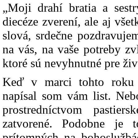
„Moji drahí bratia a sestr
diecéze zverení, ale aj vš
slová, srdečne pozdravujem
na vás, na vaše potreby zvl
ktoré sú nevyhnutné pre živ
Keď v marci tohto roku 
napísal som vám list. Ne
prostredníctvom pastiers
zatvorené. Podobne je t
prítomných na bohoslužb