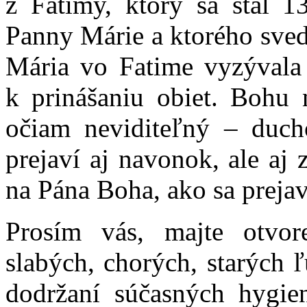
z Fatimy, ktorý sa stal 1
Panny Márie a ktorého sved
Mária vo Fatime vyzývala 
k prinášaniu obiet. Bohu 
očiam neviditeľný – duch
prejaví aj navonok, ale aj
na Pána Boha, ako sa preja
Prosím vás, majte otvor
slabých, chorých, starých 
dodržaní súčasných hygie