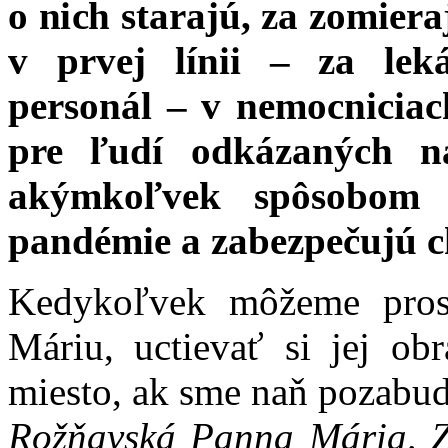
o nich starajú, za zomiera
v prvej línii – za lek
personál – v nemocniciach
pre ľudí odkázaných n
akýmkoľvek spôsobom 
pandémie a zabezpečujú ch
Kedykoľvek môžeme pro
Máriu, uctievať si jej o
miesto, ak sme naň pozabud
Rožňavská Panna Mária, Zá