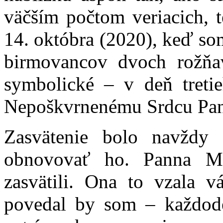
väčším počtom veriacich, t
14. októbra (2020), keď so
birmovancov dvoch rožňav
symbolické – v deň tretie
Nepoškvrnenému Srdcu Pan
Zasvätenie bolo navždy 
obnovovať ho. Panna Má
zasvätili. Ona to vzala 
povedal by som – každo