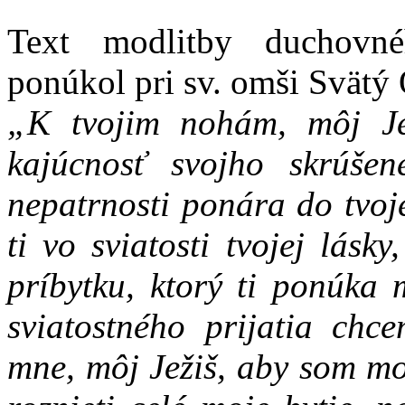
Text modlitby duchovné
ponúkol pri sv. omši Svätý 
„K tvojim nohám, môj Je
kajúcnosť svojho skrúšen
nepatrnosti ponára do tvoj
ti vo sviatosti tvojej lás
príbytku, ktorý ti ponúka 
sviatostného prijatia chc
mne, môj Ježiš, aby som moh