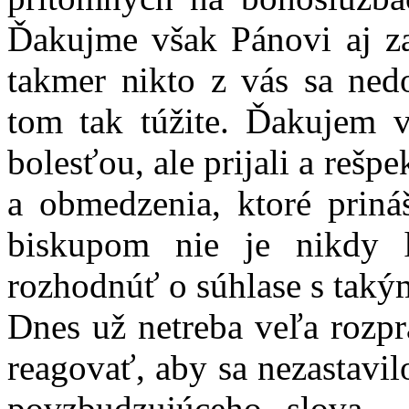
Ďakujme však Pánovi aj za
takmer nikto z vás sa ned
tom tak túžite. Ďakujem vá
bolesťou, ale prijali a rešp
a obmedzenia, ktoré priná
biskupom nie je nikdy ľ
rozhodnúť o súhlase s tak
Dnes už netreba veľa rozpr
reagovať, aby sa nezastavil
povzbudzujúceho slova… K