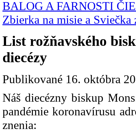
BALOG A FARNOSTI ČI
Zbierka na misie a Sviečka 
List rožňavského bis
diecézy
Publikované
16. októbra 2
Náš diecézny biskup Mons. 
pandémie koronavírusu adre
znenia: