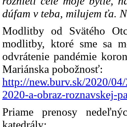
roznieti celé moje bytie, 
dúfam v teba, milujem ťa. N
Modlitby od Svätého Otc
modlitby, ktoré sme sa mo
odvrátenie pandémie koron
Mariánska pobožnosť:
http://new.burv.sk/2020/04
2020-a-obraz-roznavskej-p
Priame prenosy nedeľný
katedrály: