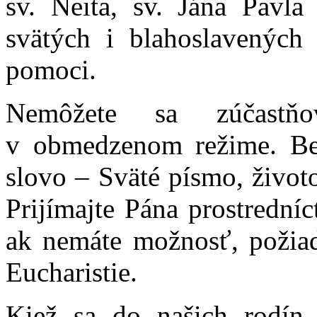
sv. Neita, sv. Jána Pavla 
svätých i blahoslavenýc
pomoci.
Nemôžete sa zúčastňo
v obmedzenom režime. Ber
slovo – Sväté písmo, životo
Prijímajte Pána prostrední
ak nemáte možnosť, požiada
Eucharistie.
Kiež sa do našich rodín 